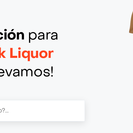
ción
para
k Liquor
llevamos!