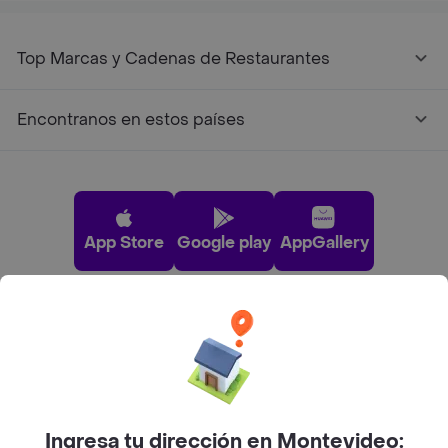
Top Marcas y Cadenas de Restaurantes
Encontranos en estos países
App Store
Google play
AppGallery
Pide tu comida favorita cerca de ti
Categorías
Ingresa tu dirección en Montevideo: