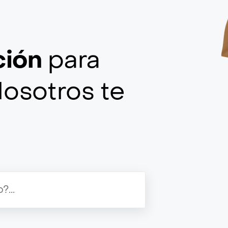
ción
para
Nosotros te