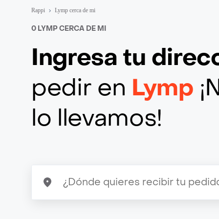
Rappi
Lymp cerca de mi
0 LYMP CERCA DE MI
Ingresa tu direc
pedir en
Lymp
¡
lo llevamos!