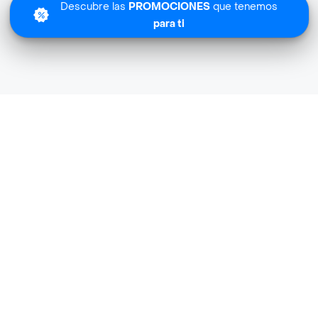
Descubre las
PROMOCIONES
que tenemos
para ti
Maxi Kiosco 546 Super cerca de mi ubicació
Maxi Kiosco 546 Super en Uruguay