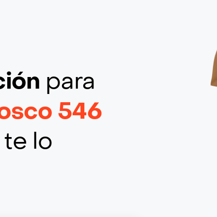
ción
para
iosco 546
te lo