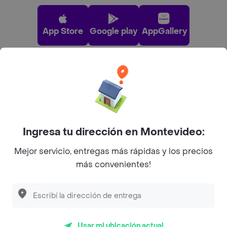
App Store
Google play
AppGallery
Pide tu comida favorita cerca de ti
Categorías
Ingresa tu dirección en Montevideo:
Unite a Rappi
Mejor servicio, entregas más rápidas y los precios
más convenientes!
Sobre Rappi
Descubre las
PROMOCIONES
que tenemos
para ti
Facebook
Twitter
Instagram
Usar mi ubicación actual