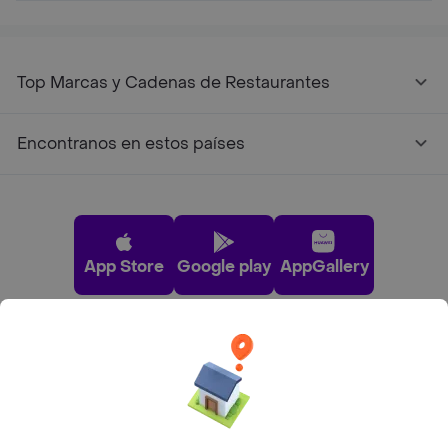
Top Marcas y Cadenas de Restaurantes
Encontranos en estos países
App Store
Google play
AppGallery
Pide tu comida favorita cerca de ti
Categorías