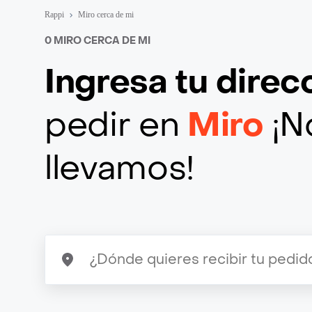
Rappi
Miro cerca de mi
0 MIRO CERCA DE MI
Ingresa tu direc
pedir en
Miro
¡N
llevamos!