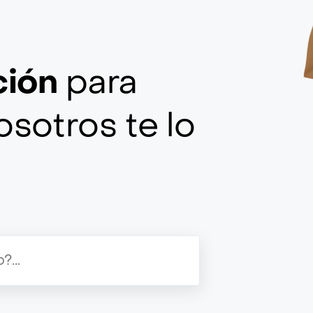
ción
para
osotros te lo