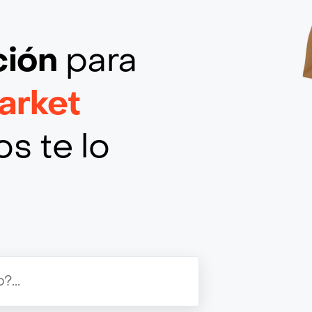
ción
para
arket
s te lo