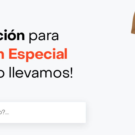
ción
para
 Especial
o llevamos!