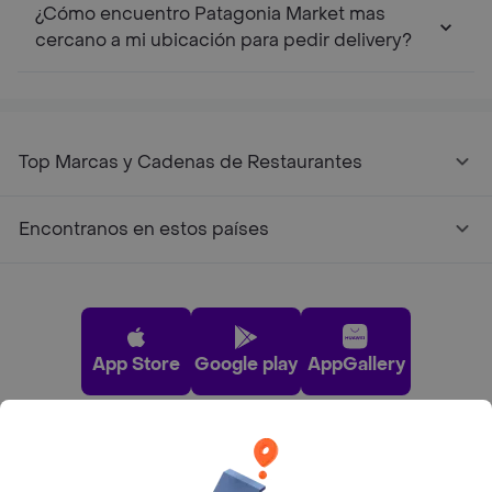
¿Cómo encuentro Patagonia Market mas
cercano a mi ubicación para pedir delivery?
Top Marcas y Cadenas de Restaurantes
Encontranos en estos países
App Store
Google play
AppGallery
Pide tu comida favorita cerca de ti