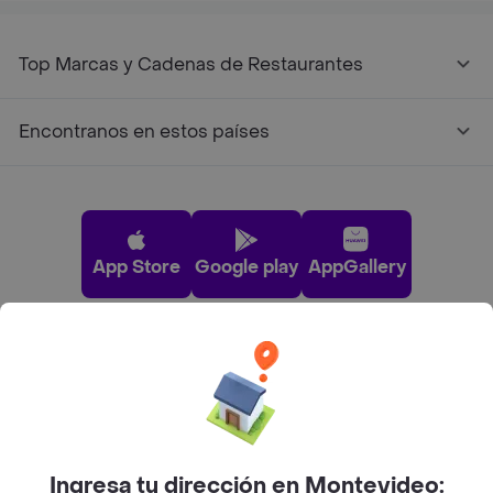
Top Marcas y Cadenas de Restaurantes
Encontranos en estos países
App Store
Google play
AppGallery
Pide tu comida favorita cerca de ti
Categorías
Ingresa tu dirección en Montevideo: