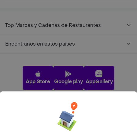
Top Marcas y Cadenas de Restaurantes
Encontranos en estos países
App Store
Google play
AppGallery
Pide tu comida favorita cerca de ti
Categorías