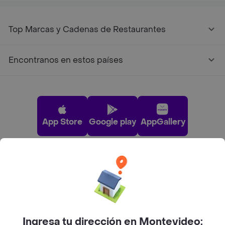
Top Marcas y Cadenas de Restaurantes
Encontranos en estos países
App Store
Google play
AppGallery
Pide tu comida favorita cerca de ti
Categorías
Ingresa tu dirección en Montevideo: