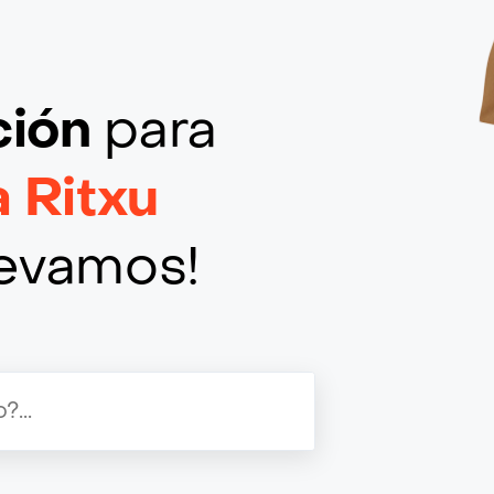
ción
para
 Ritxu
llevamos!