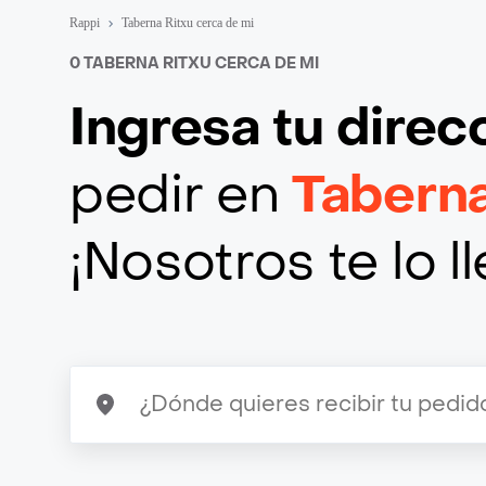
Rappi
Taberna Ritxu cerca de mi
0 TABERNA RITXU CERCA DE MI
Ingresa tu direc
pedir en
Taberna
¡Nosotros te lo 