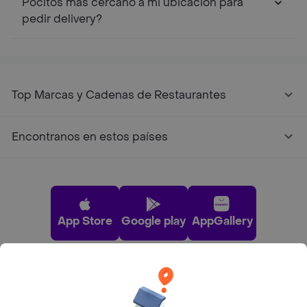
Pocitos mas cercano a mi ubicación para
pedir delivery?
Top Marcas y Cadenas de Restaurantes
Encontranos en estos países
App Store
Google play
AppGallery
Pide tu comida favorita cerca de ti