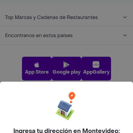
Top Marcas y Cadenas de Restaurantes
Encontranos en estos países
App Store
Google play
AppGallery
Pide tu comida favorita cerca de ti
Categorías
Ingresa tu dirección en Montevideo: