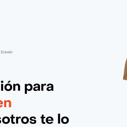
Erevan
ción
para
en
otros te lo