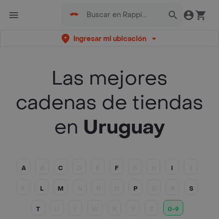
Ingresar mi ubicación
Las mejores
cadenas de tiendas
en
Uruguay
A
B
C
D
E
F
G
H
I
J
K
L
M
N
Ñ
O
P
Q
R
S
T
U
V
W
X
Y
Z
0-9