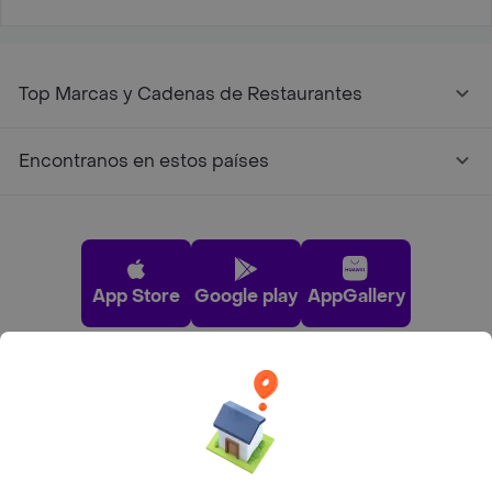
Top Marcas y Cadenas de Restaurantes
Encontranos en estos países
App Store
Google play
AppGallery
Pide tu comida favorita cerca de ti
Categorías