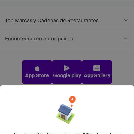
Top Marcas y Cadenas de Restaurantes
Encontranos en estos países
App Store
Google play
AppGallery
Pide tu comida favorita cerca de ti
Categorías