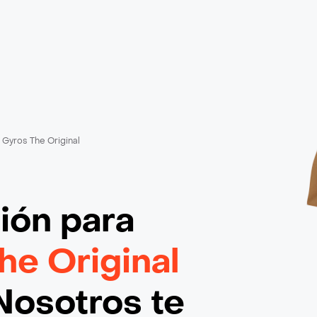
Gyros The Original
ción
para
he Original
Nosotros te