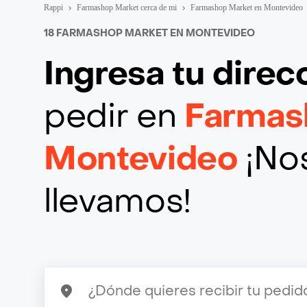
Rappi
Farmashop Market cerca de mi
Farmashop Market en Montevideo
18 FARMASHOP MARKET EN MONTEVIDEO
Ingresa tu direc
pedir en
Farmas
Montevideo
¡Nos
llevamos!