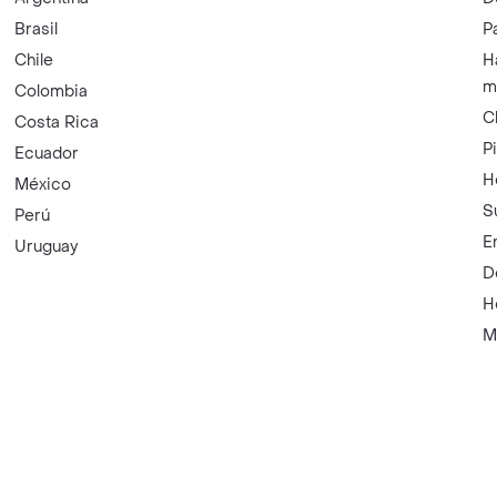
Brasil
P
Chile
H
m
Colombia
C
Costa Rica
P
Ecuador
H
México
S
Perú
E
Uruguay
D
H
M