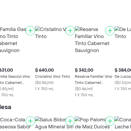
631,00
$ 640,00
$ 342,00
$ 384,0
milia Gascon Vino
Cristalino Vino Tinto
Reserva Familiar Vino
De Lucca 
nto Cabernet
(
$0.86/ml
)
Tinto Cabernet
(
$0.52/m
uvignon
0.85/ml
)
1 X 750 mL
Sauvignon
(
$0.46/ml
)
1 X 750 
X 750 mL
1 X 750 mL
lesa