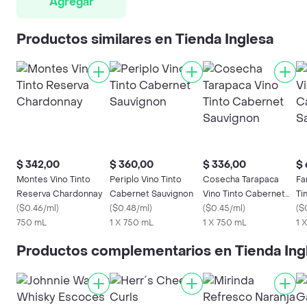
Agregar
Productos similares en Tienda Inglesa
$ 342,00
$ 360,00
$ 336,00
$ 
Montes Vino Tinto
Periplo Vino Tinto
Cosecha Tarapaca
Fa
Reserva Chardonnay
Cabernet Sauvignon
Vino Tinto Cabernet
Ti
(
$0.46/ml
)
(
$0.48/ml
)
Sauvignon
(
$0.45/ml
)
Sa
(
$
750 mL
1 X 750 mL
1 X 750 mL
1 
Productos complementarios en Tienda Ing