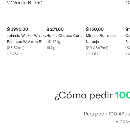
$ 3990,00
$ 271,00
$ 130,00
$ 
Johnnie Walker Whisky
Herr´s Cheese Curls
Mirinda Refresco
Co
Escoces W Verde Bt
(
$1.48/g
)
Naranja
Sa
750
(
$5.32/ml
)
184 g
(
$0.0867/ml
)
(
$0
1 X 750 mL
1 X 1.5 L
1 X
¿Cómo pedir
100
Para pedir 100 Años
y nos 