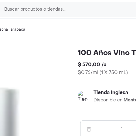
cha Tarapaca
100 Años Vino T
$ 570,00
/
u
$0.76/ml
(
1 X 750 mL
)
Tienda Inglesa
Disponible en
Mont
1