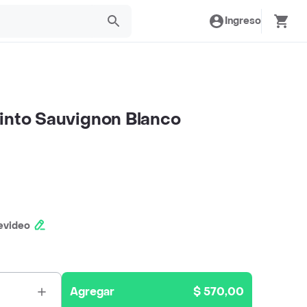
Ingreso
into Sauvignon Blanco
evideo
Agregar
$ 570,00