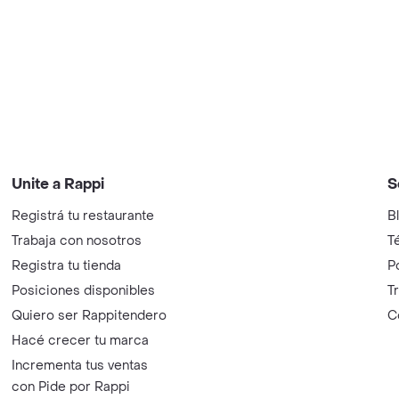
Unite a Rappi
S
Registrá tu restaurante
B
Trabaja con nosotros
T
Registra tu tienda
P
Posiciones disponibles
T
Quiero ser Rappitendero
C
Hacé crecer tu marca
Incrementa tus ventas
con Pide por Rappi