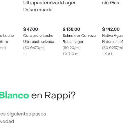
$ 47,00
$ 138,00
$ 142,00
e Leche
Conaprole Leche
Schneider Cerveza
Nativa Agua Min
ntera
Ultrapasteurizada
Rubia Lager
Natural sin Gas
und
)
Descremada
(
$0.0470/ml
)
(
$0.20/ml
)
(
$0.0237/ml
)
1 L
1 X 710 mL
1 X 6 L
Blanco
en Rappi?
los siguientes pasos
revedad