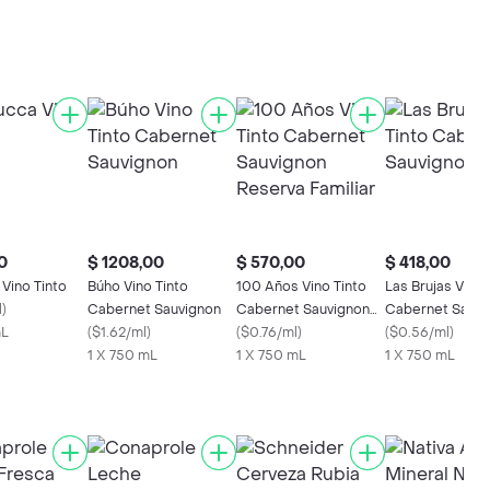
0
$ 1208,00
$ 570,00
$ 418,00
Vino Tinto
Búho Vino Tinto
100 Años Vino Tinto
Las Brujas Vino 
l
)
Cabernet Sauvignon
Cabernet Sauvignon
Cabernet Sauvi
mL
(
$1.62/ml
)
Reserva Familiar
(
$0.76/ml
)
(
$0.56/ml
)
1 X 750 mL
1 X 750 mL
1 X 750 mL