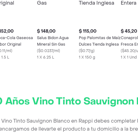
152,00
$ 148,00
$ 115,00
$ 45,20
ca-Cola Gaseosa
Salus Bidon Agua
Pop Palomitas de Maíz
Conaprol
bor Original
Mineral Sin Gas
Dulces Tienda Inglesa
Fresca E
.11/ml
)
(
$0.0237/ml
)
(
$0.77/g
)
(
$45.20/
 1.5 L
1 X 6.25 L
1 X 150 g
1 X 1 Und
 Años Vino Tinto Sauvignon 
 Vino Tinto Sauvignon Blanco en Rappi debes completar 
encargamos de llevarte el producto a tu domicilio a la b