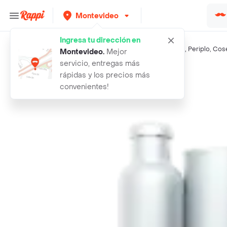
Montevideo
Ingresa tu dirección en
Búsquedas relacionadas:
Vino tinto
,
Casco Viejo
,
Montes
,
Periplo
,
Cose
Montevideo
.
Mejor
servicio, entregas más
Rappi
100 anos vino tinto sauvignon blanc
rápidas y los precios más
convenientes!