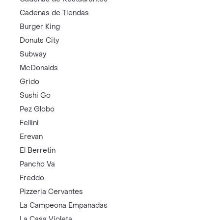
Cadenas de Tiendas
Burger King
Donuts City
Subway
McDonalds
Grido
Sushi Go
Pez Globo
Fellini
Erevan
El Berretin
Pancho Va
Freddo
Pizzeria Cervantes
La Campeona Empanadas
La Casa Violeta