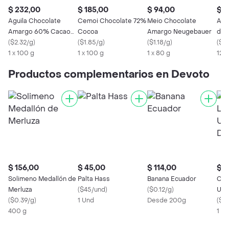
$ 232,00
$ 185,00
$ 94,00
$ 3
Aguila Chocolate
Cemoi Chocolate 72%
Meio Chocolate
Ant
Amargo 60% Cacao
Cocoa
Amargo Neugebauer
de 
Con Naranja
(
$2.32/g
)
(
$1.85/g
)
(
$1.18/g
)
sin
(
$2.
1 x 100 g
1 x 100 g
1 x 80 g
125
Productos complementarios en Devoto
$ 156,00
$ 45,00
$ 114,00
$ 4
Solimeno Medallón de
Palta Hass
Banana Ecuador
Con
Merluza
(
$45/und
)
(
$0.12/g
)
Ult
(
$0.39/g
)
1 Und
Desde 200g
Des
(
$0
400 g
1 L