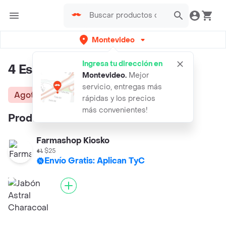
Montevideo
Ingresa tu dirección en
4 Estacoes jabón de tocador
Montevideo
.
Mejor
servicio, entregas más
Agotado
rápidas y los precios
más convenientes!
Productos similares:
Farmashop Kiosko
$25
Envío Gratis: Aplican TyC