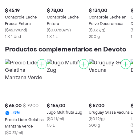
$ 45,19
$ 78,00
$ 134,00
$ 4
Conaprole Leche
Conaprole Leche
Conaprole Leche en
Con
Fresca Entera
Entera
Polvo Descremada
Des
(
$45.19/und
)
(
$0.0780/ml
)
(
$0.67/g
)
Cal
(
$0
1 X 1 Und
1 X 1 L
200 g
1 L
Productos complementarios en Devoto
$ 65,00
$ 79,00
$ 155,00
$ 57,00
$ 1
Jugo Multifruta Zug
Uruguay Grasa Vacuna
Los
-
17
%
(
$0.11/ml
)
(
$0.12/g
)
Lec
Precio Líder Gelatina
1.5 L
500 g
(
$0
Manzana Verde
500
(
$0.37/ml
)