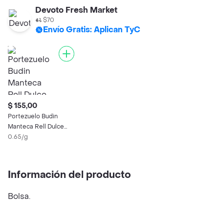
Devoto Fresh Market
$70
Envío Gratis: Aplican TyC
$ 155,00
Portezuelo Budin
Manteca Rell Dulce
Leche
0.65/g
Información del producto
Bolsa.