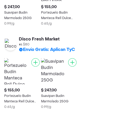
$ 247,00
$ 155,00
Suavipan Budin
Portezuelo Budin
Marmolado 250G
Manteca Rell Dulce
0.99/g
Leche
0.65/g
Disco Fresh Market
$80
Envío Gratis: Aplican TyC
$ 155,00
$ 247,00
Portezuelo Budin
Suavipan Budin
Manteca Rell Dulce
Marmolado 250G
Leche
0.65/g
0.99/g