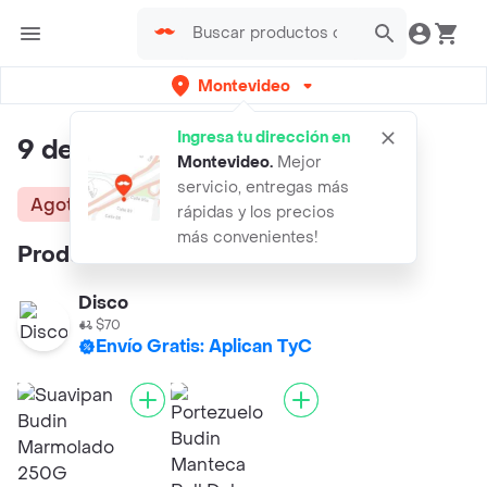
Montevideo
Ingresa tu dirección en
9 de Oro Budín de Vainilla Mini
Montevideo
.
Mejor
servicio, entregas más
Agotado
rápidas y los precios
más convenientes!
Productos similares:
Disco
$70
Envío Gratis: Aplican TyC