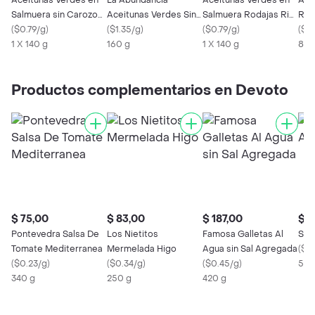
Aceitunas Verdes en
La Abundancia
Aceitunas Verdes en
Ace
Salmuera sin Carozo
Aceitunas Verdes Sin
Salmuera Rodajas Rio
Rio 
Rio De La Plata
(
$0.79/g
)
Carozo Fc
(
$1.35/g
)
De La Plata
(
$0.79/g
)
(
$0
1 X 140 g
160 g
1 X 140 g
80 
Productos complementarios en Devoto
$ 75,00
$ 83,00
$ 187,00
$ 1
Pontevedra Salsa De
Los Nietitos
Famosa Galletas Al
Sar
Tomate Mediterranea
Mermelada Higo
Agua sin Sal Agregada
(
$0
(
$0.23/g
)
(
$0.34/g
)
(
$0.45/g
)
500
340 g
250 g
420 g