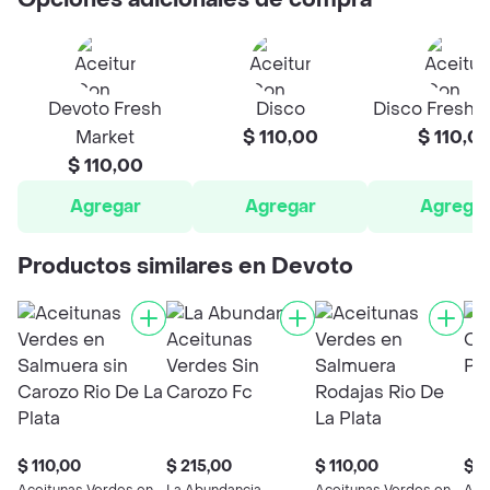
Opciones adicionales de compra
Devoto Fresh
Disco
Disco Fresh 
Market
$ 110,00
$ 110,0
$ 110,00
Agregar
Agregar
Agrega
Productos similares en Devoto
$ 110,00
$ 215,00
$ 110,00
$ 6