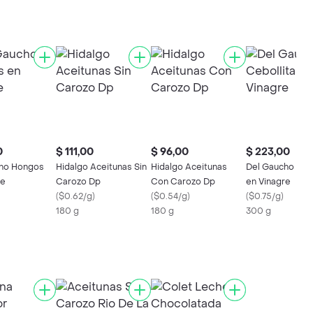
0
$ 111,00
$ 96,00
$ 223,00
ho Hongos
Hidalgo Aceitunas Sin
Hidalgo Aceitunas
Del Gaucho Cebo
re
Carozo Dp
Con Carozo Dp
en Vinagre
(
$0.62/g
)
(
$0.54/g
)
(
$0.75/g
)
180 g
180 g
300 g