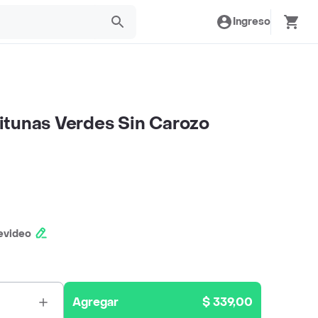
Ingreso
itunas Verdes Sin Carozo
evideo
Agregar
$ 339,00