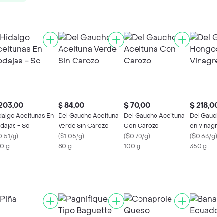
203,00
$ 84,00
$ 70,00
$ 218,0
dalgo Aceitunas En
Del Gaucho Aceituna
Del Gaucho Aceituna
Del Gauc
dajas - Sc
Verde Sin Carozo
Con Carozo
en Vinag
0.51/g
)
(
$1.05/g
)
(
$0.70/g
)
(
$0.63/g
)
0 g
80 g
100 g
350 g