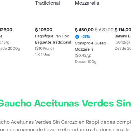
129,00
$ 109,00
$ 450,00
$ 620,00
$ 114,0
ña
Pagnifique Pan Tipo
Banana E
-
27
%
0.13/g
)
Baguette Tradicional
(
$0.12/g
)
Conaprole Queso
sde 2000g
(
$109/und
)
Desde 2
Mozzarella
1 X 1 Und
(
$0.45/g
)
Desde 100g
Gaucho Aceitunas Verdes Si
ucho Aceitunas Verdes Sin Carozo en Rappi debes comple
os encargamos de llevarte el producto a tu domicilio a l