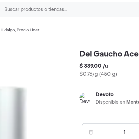
,
Hidalgo
,
Precio Líder
Del Gaucho Ace
$ 339,00
/
u
$0.76/g
(
450 g
)
Devoto
Disponible en
Mont
1