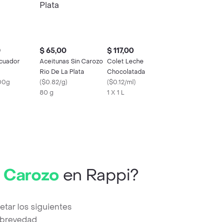
0
$ 65,00
$ 117,00
cuador
Aceitunas Sin Carozo
Colet Leche
Rio De La Plata
Chocolatada
00g
(
$0.82/g
)
(
$0.12/ml
)
80 g
1 X 1 L
n Carozo
en Rappi?
tar los siguientes
a brevedad