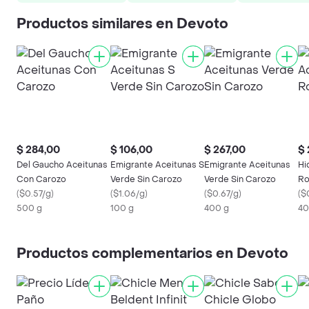
Productos similares en Devoto
$ 284,00
$ 106,00
$ 267,00
$ 
Del Gaucho Aceitunas
Emigrante Aceitunas S
Emigrante Aceitunas
Hi
Con Carozo
Verde Sin Carozo
Verde Sin Carozo
Ro
(
$0.57/g
)
(
$1.06/g
)
(
$0.67/g
)
(
$
500 g
100 g
400 g
40
Productos complementarios en Devoto