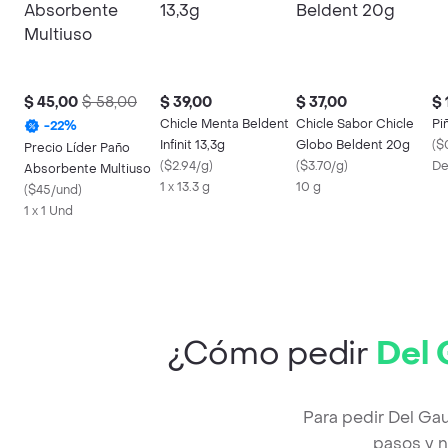
$ 45,00
$ 58,00
$ 39,00
$ 37,00
$ 
Chicle Menta Beldent
Chicle Sabor Chicle
Pi
-
22
%
Infinit 13,3g
Globo Beldent 20g
(
$
Precio Líder Paño
(
$2.94/g
)
(
$3.70/g
)
De
Absorbente Multiuso
1 x 13.3 g
10 g
(
$45/und
)
1 x 1 Und
¿Cómo pedir
Del 
Para pedir Del Ga
pasos y n