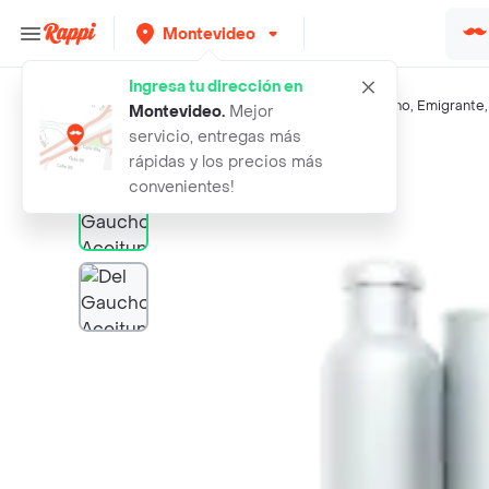
Montevideo
Ingresa tu dirección en
Búsquedas relacionadas:
Vegetales enlatadas
,
Del Gaucho
,
Emigrante
Montevideo
.
Mejor
servicio, entregas más
Rappi
del gaucho aceitunas verdes sin car
rápidas y los precios más
convenientes!