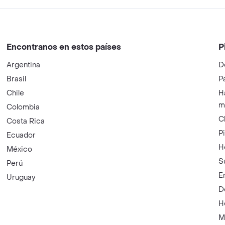
Encontranos en estos países
P
Argentina
D
Brasil
P
Chile
H
m
Colombia
C
Costa Rica
P
Ecuador
H
México
S
Perú
E
Uruguay
D
H
M