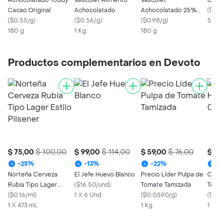
Achocolatado Toddy
Vascolet Alimento
Vascolet
Coc
Cacao Original
Achocolatado
Achocolatado 25%
(
$0
(
$0.55/g
)
(
$0.56/g
)
Reducido Azúcar
(
$0.98/g
)
500
180 g
1 Kg
180 g
Productos complementarios en Devoto
$ 75,00
$ 100,00
$ 99,00
$ 114,00
$ 59,00
$ 76,00
$ 5
-
25
%
-
13
%
-
22
%
Norteña Cerveza
El Jefe Huevo Blanco
Precio Líder Pulpa de
Cañ
Rubia Tipo Lager
(
$16.50/und
)
Tomate Tamizada
Tri
Estilo Pilsener
(
$0.16/ml
)
1 X 6 Und
(
$0.0590/g
)
(
$0
1 X 473 mL
1 Kg
1 Kg