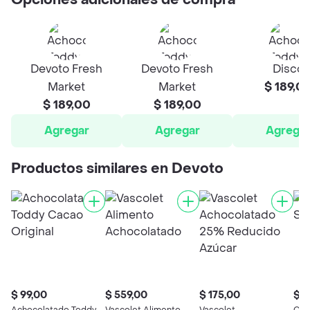
Opciones adicionales de compra
Devoto Fresh
Devoto Fresh
Disco
Market
Market
$ 189,0
$ 189,00
$ 189,00
Agregar
Agregar
Agrega
Productos similares en Devoto
$ 99,00
$ 559,00
$ 175,00
$ 2