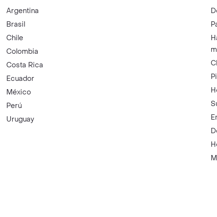
Argentina
D
Brasil
P
Chile
H
m
Colombia
C
Costa Rica
P
Ecuador
H
México
S
Perú
E
Uruguay
D
H
M