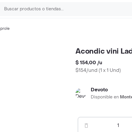
prole
Acondic vini La
$ 154,00
/
u
$154/und
(
1 x 1 Und
)
Devoto
Disponible en
Mont
1