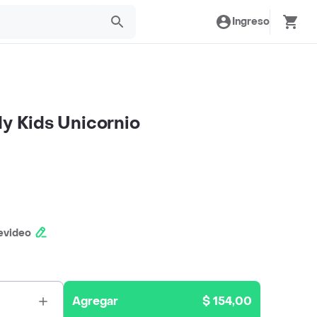
Ingreso
dy Kids Unicornio
evideo
Agregar
$ 154,00