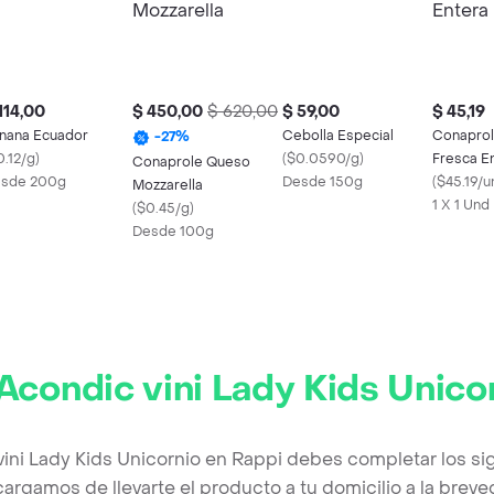
114,00
$ 450,00
$ 620,00
$ 59,00
$ 45,19
nana Ecuador
Cebolla Especial
Conaprol
-
27
%
0.12/g
)
(
$0.0590/g
)
Fresca E
Conaprole Queso
sde 200g
Desde 150g
(
$45.19/u
Mozzarella
1 X 1 Und
(
$0.45/g
)
Desde 100g
Acondic vini Lady Kids Unico
vini Lady Kids Unicornio en Rappi debes completar los si
argamos de llevarte el producto a tu domicilio a la brev