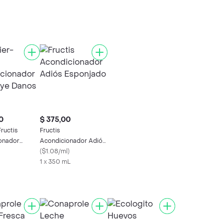
0
$ 375,00
ructis
Fructis
onador
Acondicionador Adiós
 Danos
Esponjado
(
$1.08/ml
)
1 x 350 mL