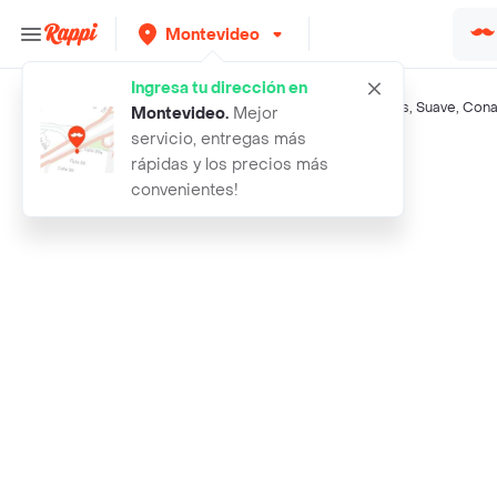
Montevideo
Ingresa tu dirección en
Búsquedas relacionadas:
Acondicionador
,
Garnier
,
Fructis
,
Suave
,
Cona
Montevideo
.
Mejor
servicio, entregas más
Rappi
acondic vini lady kids unicornio
rápidas y los precios más
convenientes!