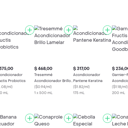
375,00
$ 468,00
$ 317,00
$ 236,0
ondicionador
Tresemmé
Acondicionador
Garnier-F
uctis Probiotics
Acondicionador Brillo
Pantene Keratina
Acondici
1.08/ml
)
Lamelar
(
$0.94/ml
)
(
$1.82/ml
)
Goodbye
(
$1.18/ml
)
0 mL
1 x 500 mL
175 mL
200 mL