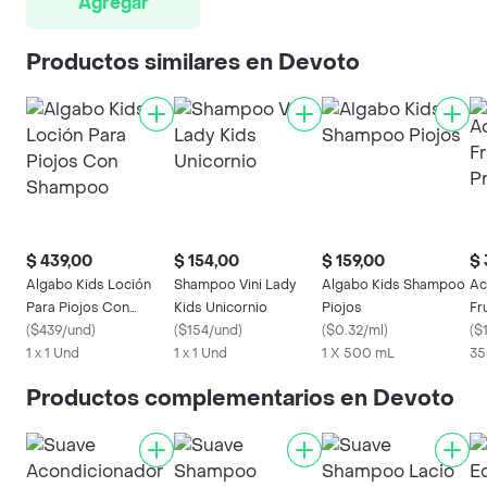
Agregar
Productos similares en Devoto
$ 439,00
$ 154,00
$ 159,00
$ 
Algabo Kids Loción
Shampoo Vini Lady
Algabo Kids Shampoo
Ac
Para Piojos Con
Kids Unicornio
Piojos
Fr
Shampoo
(
$439/und
)
(
$154/und
)
(
$0.32/ml
)
(
$
1 x 1 Und
1 x 1 Und
1 X 500 mL
35
Productos complementarios en Devoto