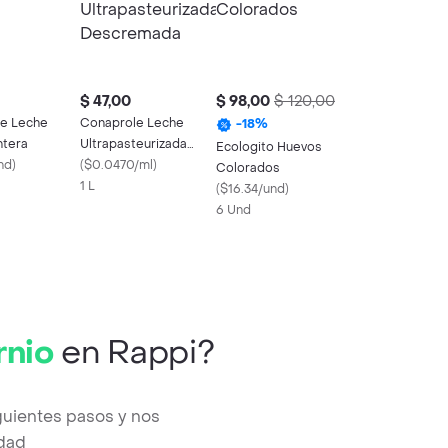
$ 47,00
$ 98,00
$ 120,00
e Leche
Conaprole Leche
-
18
%
ntera
Ultrapasteurizada
Ecologito Huevos
nd
)
Descremada
(
$0.0470/ml
)
Colorados
1 L
(
$16.34/und
)
6 Und
rnio
en Rappi?
guientes pasos y nos
edad