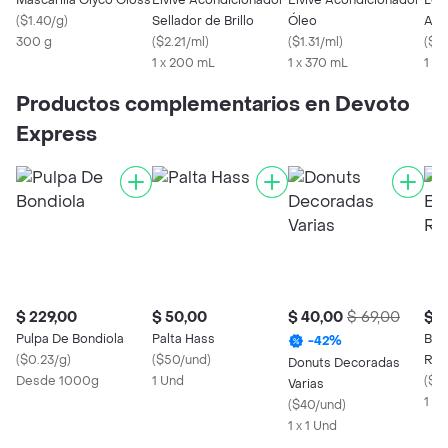
Mascarilla Glyco Gloss
Elvive Acondicionador
Elvive Acondicionador
Lore
(
$1.40/g
)
Sellador de Brillo
Óleo
Aco
300 g
(
$2.21/ml
)
(
$1.31/ml
)
Hia
(
$2.
1 x 200 mL
1 x 370 mL
1 X
Productos complementarios en Devoto
Express
$ 229,00
$ 50,00
$ 40,00
$ 69,00
$ 5
Pulpa De Bondiola
Palta Hass
Beb
-
42
%
(
$0.23/g
)
(
$50/und
)
Roc
Donuts Decoradas
Desde 1000g
1 Und
(
$0.
Varias
1 X
(
$40/und
)
1 x 1 Und