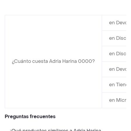
en Devoto
en Disco 
en Disco 
¿Cuánto cuesta Adria Harina 0000?
en Devot
en Tienda
en Micro
Preguntas frecuentes
¿Qué productos similares a Adria Harina