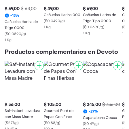
$ 59,00
$ 68,00
$ 49,00
$ 69,00
$ 6
Cañuelas Harina 000
Cañuelas Harina de
Col
-
13
%
(
$0.0490/g
)
Trigo Tipo 0000
00
Cañuelas Harina de
1 Kg
(
$0.0690/g
)
(
$0
Trigo 0000
1 Kg
1 Kg
(
$0.0590/g
)
1 Kg
Productos complementarios en Devoto
$ 36,00
$ 105,00
$ 245,00
$ 336,00
$ 5
Saf-Instant Levadura
Gourmet Puré de
Gou
-
27
%
con Masa Madre
Papas Con Finas
Pap
Copacabana Cocoa
(
$2.77/g
)
Hierbas
(
$0.88/g
)
(
$0
(
$0.49/g
)