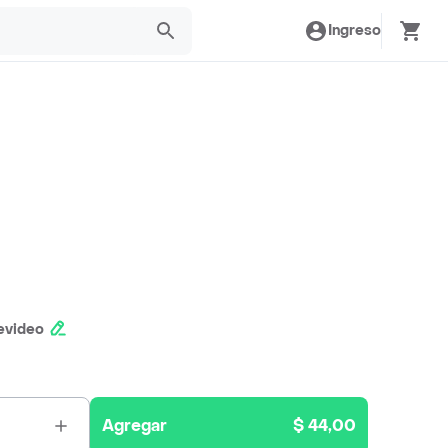
Ingreso
evideo
Agregar
$ 44,00