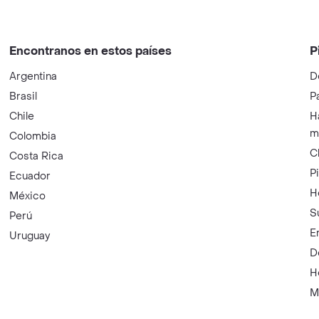
Encontranos en estos países
P
Argentina
D
Brasil
P
Chile
H
m
Colombia
C
Costa Rica
P
Ecuador
H
México
S
Perú
E
Uruguay
D
H
M