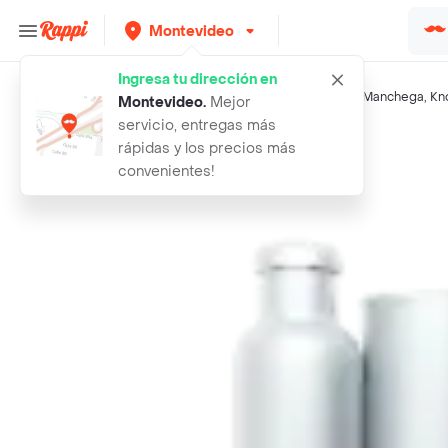
Montevideo
Ingresa tu dirección en
Búsquedas relacionadas:
Verduras
,
Ti
,
Monte Cudine
,
La Manchega
,
Kn
Montevideo
.
Mejor
servicio, entregas más
Rappi
apio gusto
rápidas y los precios más
convenientes!