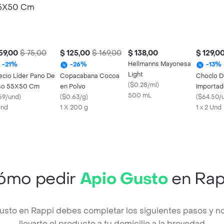
59,00
$ 75,00
$ 125,00
$ 169,00
$ 138,00
$ 129,0
Hellmanns Mayonesa
-
21
%
-
26
%
-
13
%
Light
ecio Líder Pano De
Copacabana Cocoa
Choclo D
(
$0.28/ml
)
so 55X50 Cm
en Polvo
Importad
500 mL
59/und
)
(
$0.63/g
)
(
$64.50/
Und
1 X 200 g
1 x 2 Und
ómo pedir
Apio Gusto
en Rap
Gusto en Rappi debes completar los siguientes pasos y 
llevarte el producto a tu domicilio a la brevedad