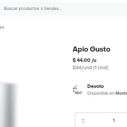
orr
Apio Gusto
$ 44,00
/
u
$44/und
(
1 Und
)
Devoto
Disponible en
Mont
1