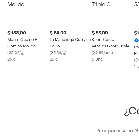
$ 138,00
$ 84,00
$ 59,00
$ 
Monte Cudine E.
La Manchega Curry en
Knorr Caldo
Comino Molido
Polvo
Verdurasknorr Triple
Pr
(
$5.52/g
)
(
$3.36/g
)
Cj
(
$9.84/und
)
Pi
25 g
25 g
6 Und
(
$
1 
¿C
Para pedir Apio 