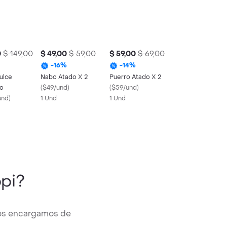
0
$ 149,00
$ 49,00
$ 59,00
$ 59,00
$ 69,00
-
16
%
-
14
%
ulce
Nabo Atado X 2
Puerro Atado X 2
o
(
$49/und
)
(
$59/und
)
und
)
1 Und
1 Und
pi?
nos encargamos de