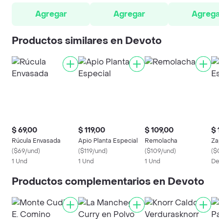
Agregar
Agregar
Agrega
Productos similares en Devoto
$ 69,00
$ 119,00
$ 109,00
$ 
Rúcula Envasada
Apio Planta Especial
Remolacha
Za
(
$69/und
)
(
$119/und
)
(
$109/und
)
(
$
1 Und
1 Und
1 Und
De
Productos complementarios en Devoto