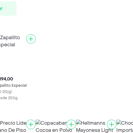
r
194,00
pallito Especial
0.20/g
)
sde 250g