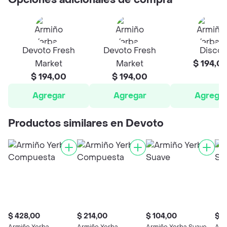
Opciones adicionales de compra
Devoto Fresh
Devoto Fresh
Disco
Market
Market
$ 194,0
$ 194,00
$ 194,00
Agregar
Agregar
Agrega
Productos similares en Devoto
$ 428,00
$ 214,00
$ 104,00
$ 1