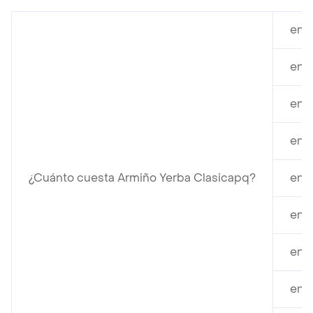
en 
en 
en 
en 
¿Cuánto cuesta Armiño Yerba Clasicapq?
en D
en 
en 
en T