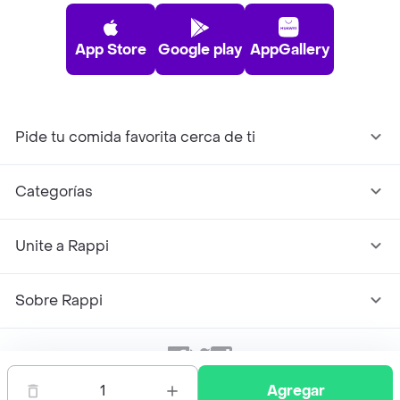
App Store
Google play
AppGallery
Pide tu comida favorita cerca de ti
Categorías
Unite a Rappi
Sobre Rappi
Facebook
Twitter
Instagram
1
Agregar
©
2026
Rappi Inc. All rights reserved.