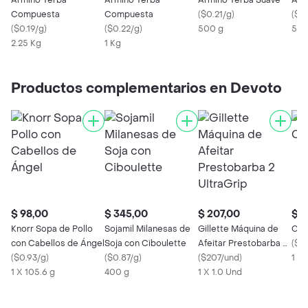
Armiño Yerba
Armiño Yerba
Armiño Yerba Suave
Arm
Compuesta
Compuesta
(
$0.21/g
)
(
$0.
(
$0.19/g
)
(
$0.22/g
)
500 g
500
2.25 Kg
1 Kg
Productos complementarios en Devoto
$ 98,00
$ 345,00
$ 207,00
$ 2
Knorr Sopa de Pollo
Sojamil Milanesas de
Gillette Máquina de
Cor
con Cabellos de Ángel
Soja con Ciboulette
Afeitar Prestobarba 2
(
$0
(
$0.93/g
)
(
$0.87/g
)
UltraGrip
(
$207/und
)
1 X
1 X 105.6 g
400 g
1 X 1.0 Und