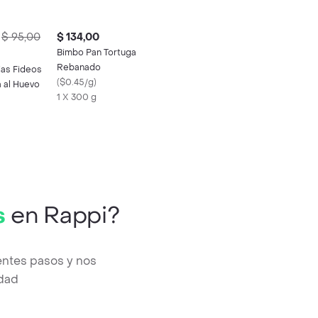
$ 95,00
$ 134,00
Bimbo Pan Tortuga
Rebanado
ias Fideos
(
$0.45/g
)
 al Huevo
1 X 300 g
s
en Rappi?
entes pasos y nos
edad