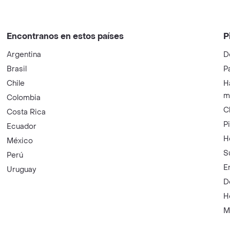
Encontranos en estos países
P
Argentina
D
Brasil
P
Chile
H
m
Colombia
C
Costa Rica
P
Ecuador
H
México
S
Perú
E
Uruguay
D
H
M