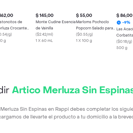
162,00
$ 145,00
$ 55,00
$ 86,00
stoncitos de
Monte Cudine Esencia
Marloms Pochoclo
-
9
%
rluza Crocante
de Vainilla
Popcorn Salado para
Las Acac
tico
0.54/g
)
(
$2.42/ml
)
Microondas
(
$0.55/g
)
Corbatita
0 g
1 X 60 mL
1 X 100 g
(
$0.18/g
)
500 g
dir
Artico Merluza Sin Espina
o Merluza Sin Espinas en Rappi debes completar los sigui
argamos de llevarte el producto a tu domicilio a la brev