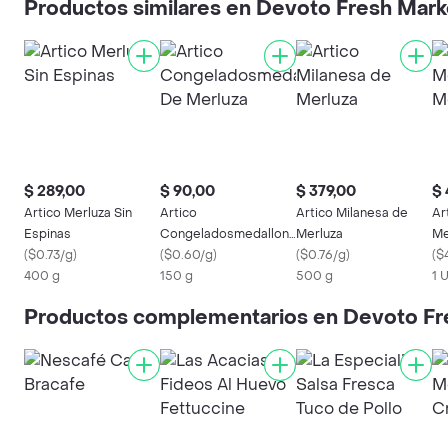
Productos similares en Devoto Fresh Mark
$ 289,00
$ 90,00
$ 379,00
$ 
Artico Merluza Sin
Artico
Artico Milanesa de
Ar
Espinas
Congeladosmedallones
Merluza
Me
(
$0.73/g
)
De Merluza
(
$0.60/g
)
(
$0.76/g
)
(
$
400 g
150 g
500 g
1 
Productos complementarios en Devoto Fr