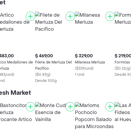
et
483,00
$ 469,00
$ 329,00
$ 219,0
tico Medallones de
Filete de Merluza Del
Milanesa Merluza
Formitas
rluza
Pacífico
(
$329/und
)
(
$0.22/g
)
483/und
)
(
$0.47/g
)
1 Und
Desde 5
Und
Desde 100g
esh Market