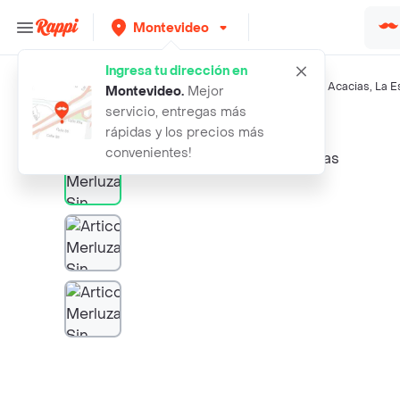
Montevideo
Ingresa tu dirección en
Búsquedas relacionadas:
Pescados
,
Artico
,
Nescafé
,
Las Acacias
,
La E
Montevideo
.
Mejor
servicio, entregas más
Rappi
artico merluza sin espinas
rápidas y los precios más
convenientes!