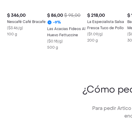
$ 346,00
$ 86,00
$ 95,00
$ 218,00
$ 
Nescafé Café Bracafe
La Especialista Salsa
Ba
-
9
%
(
$3.46/g
)
Fresca Tuco de Pollo
Me
Las Acacias Fideos Al
100 g
(
$1.09/g
)
Ar
(
$
Huevo Fettuccine
200 g
30
(
$0.18/g
)
500 g
¿Cómo pe
Para pedir Artic
enc