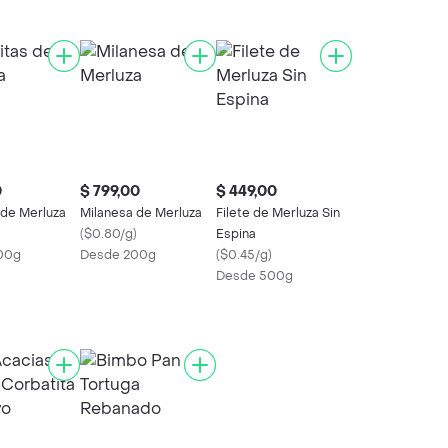
0
$ 799,00
$ 449,00
 de Merluza
Milanesa de Merluza
Filete de Merluza Sin
(
$0.80/g
)
Espina
00g
Desde 200g
(
$0.45/g
)
Desde 500g