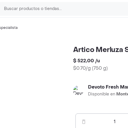
specialista
Artico Merluza 
$ 522,00
/
u
$0.70/g
(
750 g
)
Devoto Fresh Ma
Disponible en
Mont
1