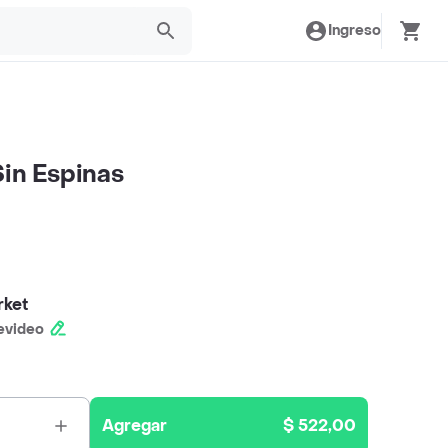
Ingreso
Sin Espinas
rket
evideo
Agregar
$ 522,00