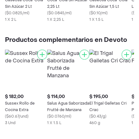
Gaseosa Coca-Cola
Coca-Cola Sin Azúcar
Gaseosa Coca-Cola
Gas
Sin Azúcar 2 Lt
2,25 Lt
Sin Azúcar 1,5 Lt
Ligh
(
$0.0825/ml
)
(
$0.0845/ml
)
(
$0.10/ml
)
(
$0.
1 X 2 L
1 X 2,25 L
1 X 1.5 L
1 X 
Productos complementarios en Devoto
$ 182,00
$ 114,00
$ 195,00
$ 2
Sussex Rollo de
Salus Agua Saborizada
El Trigal Galletas Cri
Pre
Cocina Extra
Frutté de Manzana
Crac
Pre
(
$60.67/und
)
(
$0.0760/ml
)
(
$0.43/g
)
(
$0
3 Und
1 X 1.5 L
460 g
1 X