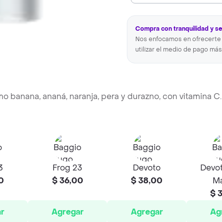
Compra con tranquilidad y s
Nos enfocamos en ofrecerte 
utilizar el medio de pago más
o banana, ananá, naranja, pera y durazno, con vitamina C
3
Frog 23
Devoto
Devot
0
$ 36,00
$ 38,00
Ma
$ 
r
Agregar
Agregar
Ag