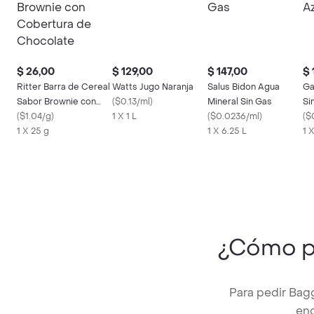
$ 26,00
$ 129,00
$ 147,00
$ 
Ritter Barra de Cereal
Watts Jugo Naranja
Salus Bidon Agua
Ga
Sabor Brownie con
(
$0.13/ml
)
Mineral Sin Gas
Si
Cobertura de
(
$1.04/g
)
1 X 1 L
(
$0.0236/ml
)
(
$
Chocolate
1 X 25 g
1 X 6.25 L
1 X
¿Cómo p
Para pedir Bag
enc