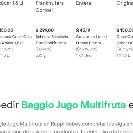
150,00
$ 299,00
$ 45,19
$ 150,0
seosa Coca-Cola
Schneck Salchicha
Conaprole Leche
Coca-Co
n Azúcar 1,5 Lt
Tipo Frankfruters
Fresca Entera
Sabor Ori
0.10/ml
)
Cortos1
(
$0.91/g
)
(
$45.19/und
)
(
$0.10/ml
 1.5 L
330 g
1 X 1 Und
1 X 1.5 L
edir
Baggio Jugo Multifruta
e
gio Jugo Multifruta en Rappi debes completar los siguien
argamos de llevarte el producto a tu domicilio a la brev