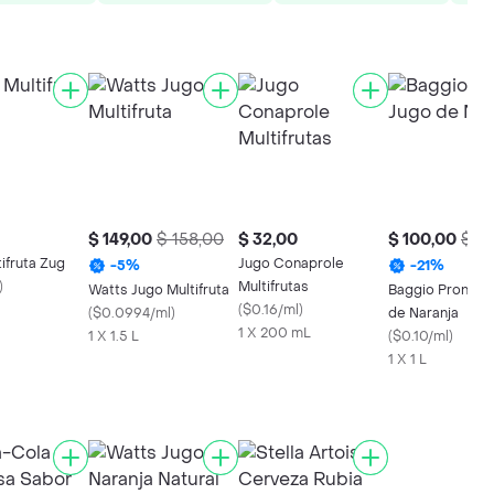
$ 149,00
$ 158,00
$ 32,00
$ 100,00
$ 12
ifruta Zug
Jugo Conaprole
-
5
%
-
21
%
)
Multifrutas
Watts Jugo Multifruta
Baggio Pronto 
(
$0.16/ml
)
(
$0.0994/ml
)
de Naranja
1 X 200 mL
1 X 1.5 L
(
$0.10/ml
)
1 X 1 L