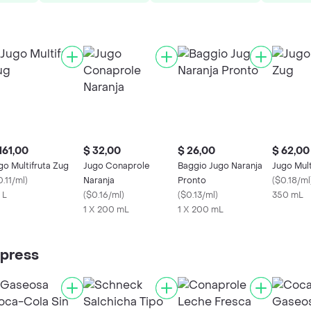
161,00
$ 32,00
$ 26,00
$ 62,00
go Multifruta Zug
Jugo Conaprole
Baggio Jugo Naranja
Jugo Mult
.11/ml
)
Naranja
Pronto
(
$0.18/ml
 L
(
$0.16/ml
)
(
$0.13/ml
)
350 mL
1 X 200 mL
1 X 200 mL
xpress