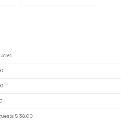
 31,94
00
00
00
cuesta $ 38,00