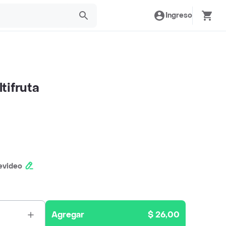
Ingreso
tifruta
evideo
Agregar
$ 26,00