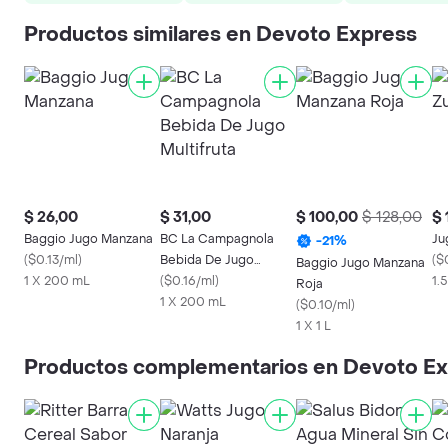
Productos similares en Devoto Express
$ 26,00
$ 31,00
$ 100,00
$ 128,00
$ 
Baggio Jugo Manzana
BC La Campagnola
Ju
-
21
%
(
$0.13/ml
)
Bebida De Jugo
(
$0
Baggio Jugo Manzana
1 X 200 mL
Multifruta
(
$0.16/ml
)
1.5
Roja
1 X 200 mL
(
$0.10/ml
)
1 X 1 L
Productos complementarios en Devoto E