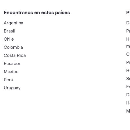
Encontranos en estos países
P
Argentina
D
Brasil
P
Chile
H
m
Colombia
C
Costa Rica
P
Ecuador
H
México
S
Perú
E
Uruguay
D
H
M