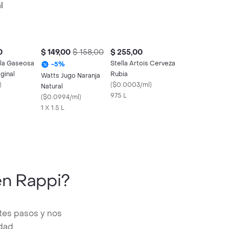
0
$ 149,00
$ 158,00
$ 255,00
la Gaseosa
Stella Artois Cerveza
-
5
%
ginal
Rubia
Watts Jugo Naranja
)
(
$0.0003/ml
)
Natural
975 L
(
$0.0994/ml
)
1 X 1.5 L
n Rappi?
tes pasos y nos
edad