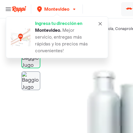
Montevideo
Ingresa tu dirección en
Búsquedas relacionadas:
Jugos
,
Baggio
,
BC La Campagnola
,
Conaprol
Montevideo
.
Mejor
servicio, entregas más
Rappi
baggio jugo multifruta
rápidas y los precios más
convenientes!