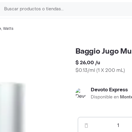
e
,
Watts
Baggio Jugo Mul
$ 26,00
/
u
$0.13/ml
(
1 X 200 mL
)
Devoto Express
Disponible en
Mont
1