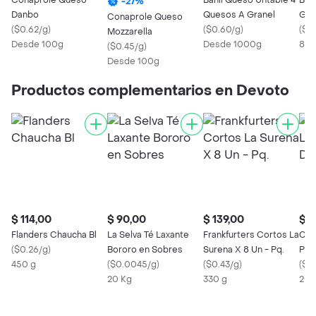
Conaprole Queso
Banil Queso Untable 4
Ban
-
27
%
Danbo
Quesos A Granel
Gru
Conaprole Queso
(
$0.62/g
)
(
$0.60/g
)
(
$1.
Mozzarella
Desde 100g
Desde 1000g
80 
(
$0.45/g
)
Desde 100g
Productos complementarios en Devoto
$ 114,00
$ 90,00
$ 139,00
$ 1
Flanders Chaucha Bl
La Selva Té Laxante
Frankfurters Cortos La
Con
(
$0.26/g
)
Bororo en Sobres
Surena X 8 Un - Pq.
Pol
450 g
(
$0.0045/g
)
(
$0.43/g
)
(
$0.
20 Kg
330 g
200