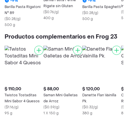
Barilla Pasta Penne
Bari
-
9
%
-
9
%
Rigate sin Gluten
Inte
Barilla Pasta Rigatoni
Barilla Pasta Spaghetti
(
$0.76/g
)
Cj
(
$0
N° 89
(
$0.28/g
)
400 g
500
(
$0.28/g
)
500 g
500 g
Productos complementarios en Frog 23
$ 110,00
$ 88,00
$ 120,00
$ 1
Twistos Tostaditas
Saman Mini Galletas
Danette Flan Vainilla
Con
Mini Sabor 4 Quesos
de Arroz
Pk.
Ral
(
$1.16/g
)
(
$0.59/g
)
(
$0.32/g
)
(
$1.
95 g
1 X 150 g
380 g
80 