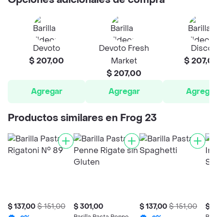
Opciones adicionales de compra
Devoto
Devoto Fresh
Disco
$ 207,00
Market
$ 207,0
$ 207,00
Agregar
Agregar
Agrega
Productos similares en Frog 23
$ 137,00
$ 151,00
$ 301,00
$ 137,00
$ 151,00
$ 2