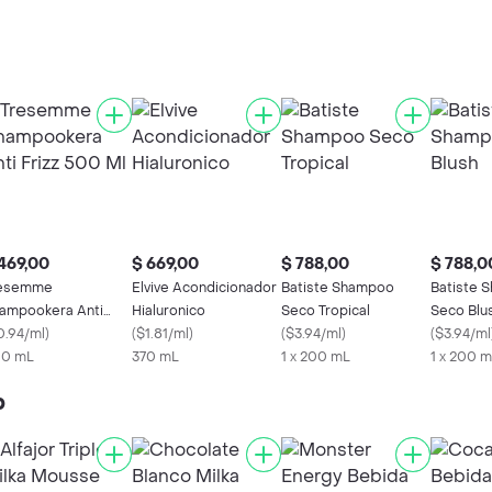
469,00
$ 669,00
$ 788,00
$ 788,0
esemme
Elvive Acondicionador
Batiste Shampoo
Batiste 
ampookera Anti
Hialuronico
Seco Tropical
Seco Blu
izz 500 Ml
0.94/ml
)
(
$1.81/ml
)
(
$3.94/ml
)
(
$3.94/ml
0 mL
370 mL
1 x 200 mL
1 x 200 
p