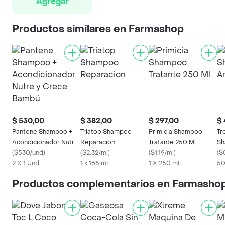
Agregar
Productos similares en Farmashop
$ 530,00
$ 382,00
$ 297,00
$ 
Pantene Shampoo +
Triatop Shampoo
Primicia Shampoo
Tr
Acondicionador Nutre
Reparacion
Tratante 250 Ml.
Sh
y Crece Bambú
(
$530/und
)
(
$2.32/ml
)
(
$1.19/ml
)
Fr
(
$
2 X 1 Und
1 x 165 mL
1 X 250 mL
50
Productos complementarios en Farmasho