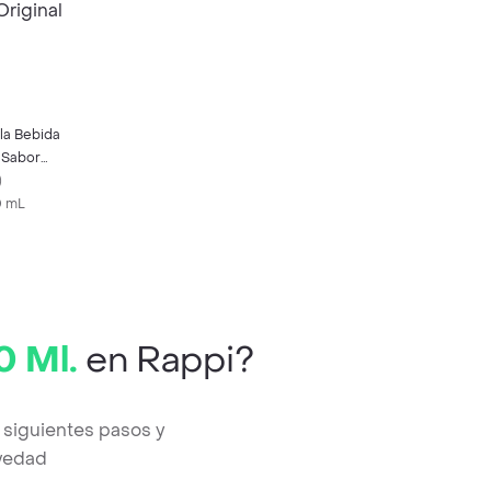
a Bebida
 Sabor
)
0 mL
0 Ml.
en Rappi?
 siguientes pasos y
evedad