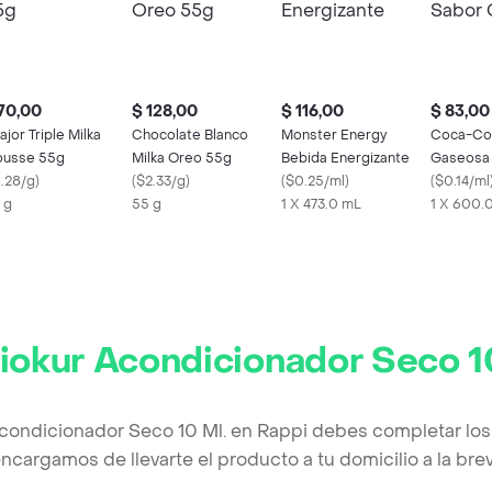
70,00
$ 128,00
$ 116,00
$ 83,00
fajor Triple Milka
Chocolate Blanco
Monster Energy
Coca-Col
usse 55g
Milka Oreo 55g
Bebida Energizante
Gaseosa
1.28/g
)
(
$2.33/g
)
(
$0.25/ml
)
Original
(
$0.14/ml
 g
55 g
1 X 473.0 mL
1 X 600.
iokur Acondicionador Seco 1
Acondicionador Seco 10 Ml. en Rappi debes completar los
ncargamos de llevarte el producto a tu domicilio a la br