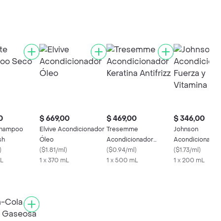
0
$ 669,00
$ 469,00
$ 346,00
Shampoo
Elvive Acondicionador
Tresemme
Johnson
sh
Óleo
Acondicionador
Acondicionador
)
(
$1.81/ml
)
Keratina Antifrizz
(
$0.94/ml
)
Fuerza y Vitami
(
$1.73/ml
)
mL
1 x 370 mL
1 x 500 mL
1 x 200 mL