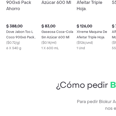
$ 388,00
$ 83,00
$ 126,00
$ 
Dove Jabon Toc L
Gaseosa Coca-Cola
Xtreme Maquina De
Al
Coco 90Gx6 Pack
Sin Azúcar 600 Ml
Afeitar Triple Hoja.
Mo
Ahorro
(
$0.72/g
)
(
$0.14/ml
)
(
$126/und
)
(
$
6 X 540 g
1 X 600 mL
1 Und
55
¿Cómo pedir
B
Para pedir Biokur 
nos e