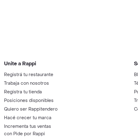
Unite a Rappi
S
Registrá tu restaurante
B
Trabaja con nosotros
T
Registra tu tienda
P
Posiciones disponibles
T
Quiero ser Rappitendero
C
Hacé crecer tu marca
Incrementa tus ventas
con Pide por Rappi