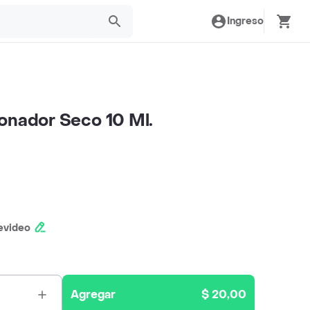
Ingreso
onador Seco 10 Ml.
evideo
Agregar
$ 20,00