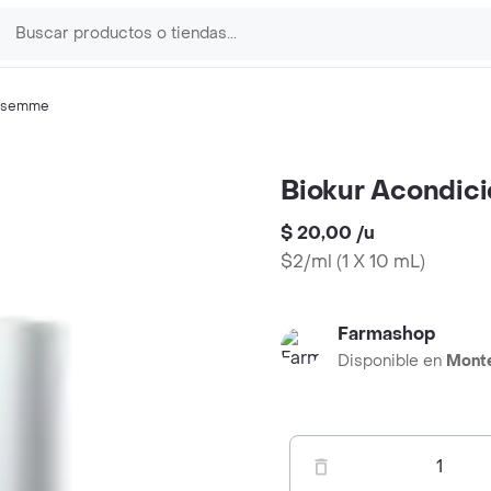
esemme
Biokur Acondici
$ 20,00
/
u
$2/ml
(
1 X 10 mL
)
Farmashop
Disponible en
Mont
1