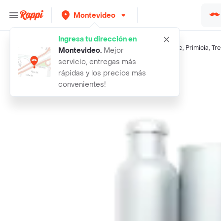
Montevideo
Ingresa tu dirección en
Búsquedas relacionadas:
Acondicionador
,
Biokur
,
Pantene
,
Primicia
,
Tr
Montevideo
.
Mejor
servicio, entregas más
Rappi
biokur acondicionador seco 10 ml
rápidas y los precios más
convenientes!