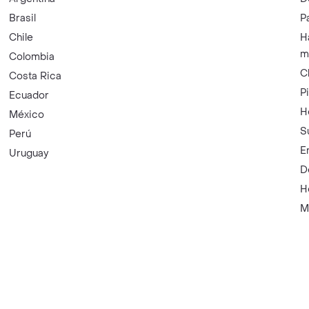
Brasil
P
Chile
H
m
Colombia
C
Costa Rica
P
Ecuador
H
México
S
Perú
E
Uruguay
D
H
M