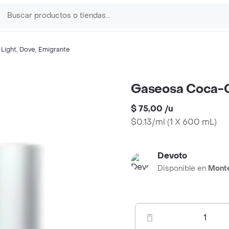
Light
,
Dove
,
Emigrante
Gaseosa Coca-C
$ 75,00
/
u
$0.13/ml
(
1 X 600 mL
)
Devoto
Disponible en
Mont
1