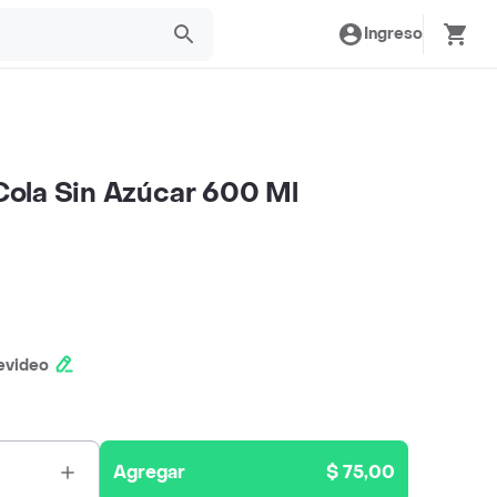
Ingreso
ola Sin Azúcar 600 Ml
evideo
Agregar
$ 75,00