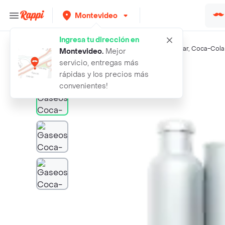
Montevideo
Ingresa tu dirección en
Búsquedas relacionadas:
Gaseosas
,
Coca-Cola Sin Azúcar
,
Coca-Cola 
Montevideo
.
Mejor
servicio, entregas más
Rappi
gaseosa coca cola sin azucar 600 ml
rápidas y los precios más
convenientes!