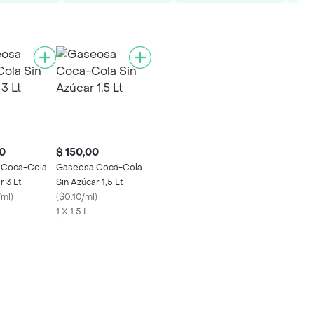
0
$ 150,00
 Coca-Cola
Gaseosa Coca-Cola
r 3 Lt
Sin Azúcar 1,5 Lt
/ml
)
(
$0.10/ml
)
1 X 1.5 L