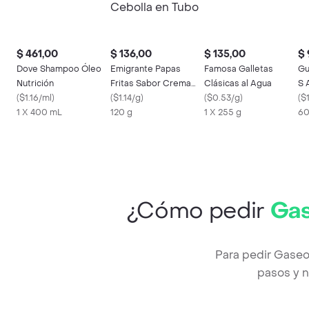
$ 461,00
$ 136,00
$ 135,00
$ 
Dove Shampoo Óleo
Emigrante Papas
Famosa Galletas
Gu
Nutrición
Fritas Sabor Crema
Clásicas al Agua
S 
(
$1.16/ml
)
Cebolla en Tubo
(
$1.14/g
)
(
$0.53/g
)
(
$
1 X 400 mL
120 g
1 X 255 g
60
¿Cómo pedir
Gas
Para pedir Gaseo
pasos y n