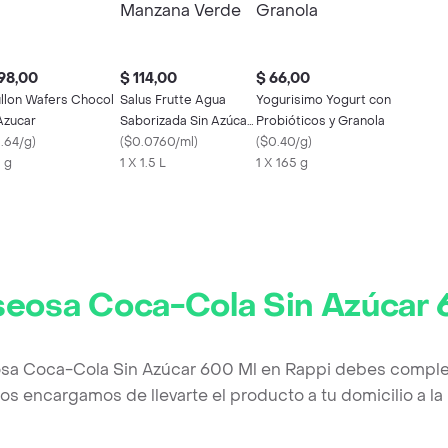
98,00
$ 114,00
$ 66,00
llon Wafers Chocol
Salus Frutte Agua
Yogurisimo Yogurt con
Azucar
Saborizada Sin Azúcar
Probióticos y Granola
1.64/g
)
Manzana Verde
(
$0.0760/ml
)
(
$0.40/g
)
 g
1 X 1.5 L
1 X 165 g
eosa Coca-Cola Sin Azúcar 
sa Coca-Cola Sin Azúcar 600 Ml en Rappi debes complet
os encargamos de llevarte el producto a tu domicilio a l