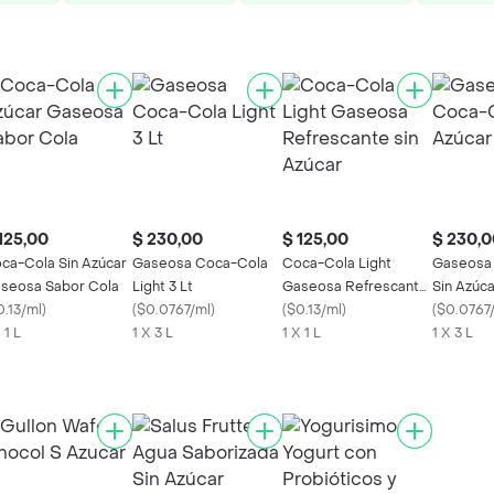
125,00
$ 230,00
$ 125,00
$ 230,0
ca-Cola Sin Azúcar
Gaseosa Coca-Cola
Coca-Cola Light
Gaseosa
seosa Sabor Cola
Light 3 Lt
Gaseosa Refrescante
Sin Azúca
0.13/ml
)
(
$0.0767/ml
)
sin Azúcar
(
$0.13/ml
)
(
$0.0767
 1 L
1 X 3 L
1 X 1 L
1 X 3 L