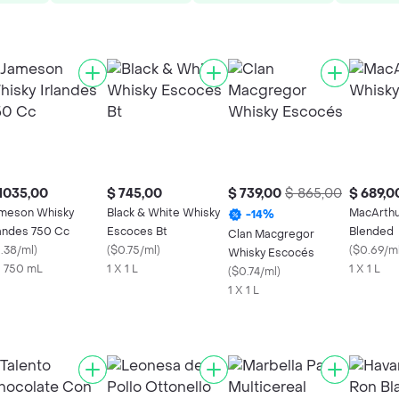
1035,00
$ 745,00
$ 739,00
$ 865,00
$ 689,0
meson Whisky
Black & White Whisky
MacArthu
-
14
%
landes 750 Cc
Escoces Bt
Blended
Clan Macgregor
1.38/ml
)
(
$0.75/ml
)
(
$0.69/m
Whisky Escocés
X 750 mL
1 X 1 L
1 X 1 L
(
$0.74/ml
)
1 X 1 L