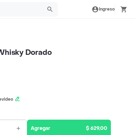
Ingreso
 Whisky Dorado
evideo
Agregar
$ 629,00