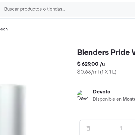
eson
Blenders Pride
$ 629,00
/
u
$0.63/ml
(
1 X 1 L
)
Devoto
Disponible en
Mont
1