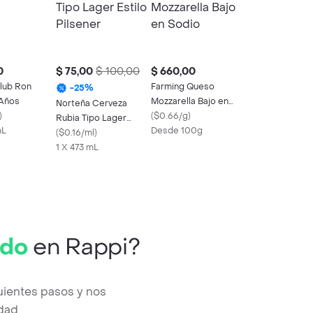
0
$ 75,00
$ 100,00
$ 660,00
lub Ron
Farming Queso
-
25
%
 Años
Mozzarella Bajo en
Norteña Cerveza
)
Sodio
(
$0.66/g
)
Rubia Tipo Lager
mL
Desde 100g
Estilo Pilsener
(
$0.16/ml
)
1 X 473 mL
ado
en Rappi?
uientes pasos y nos
edad