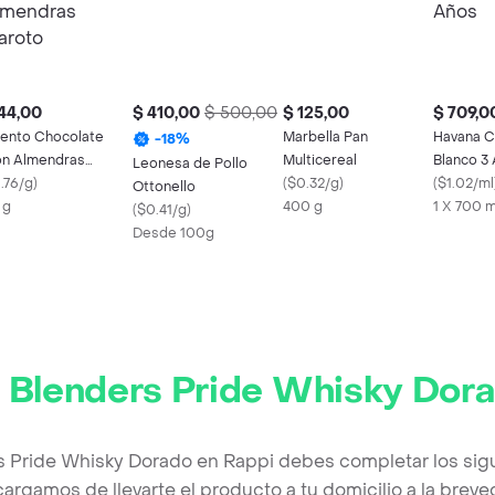
44,00
$ 410,00
$ 500,00
$ 125,00
$ 709,0
lento Chocolate
Marbella Pan
Havana C
-
18
%
n Almendras
Multicereal
Blanco 3
Leonesa de Pollo
roto
.76/g
)
(
$0.32/g
)
(
$1.02/ml
Ottonello
 g
400 g
1 X 700 
(
$0.41/g
)
Desde 100g
r
Blenders Pride Whisky Dor
s Pride Whisky Dorado en Rappi debes completar los sig
argamos de llevarte el producto a tu domicilio a la brev