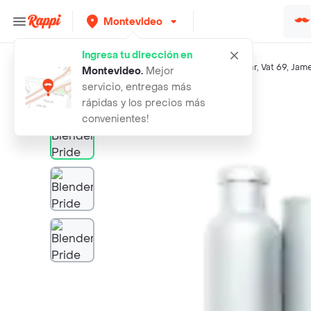
Montevideo
Ingresa tu dirección en
Búsquedas relacionadas:
Whiskys
,
Blenders Pride
,
Dunbar
,
Vat 69
,
Jam
Montevideo
.
Mejor
servicio, entregas más
Rappi
blenders pride whisky dorado
rápidas y los precios más
convenientes!