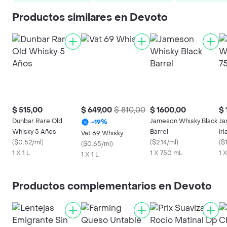
Productos similares en Devoto
$ 515,00
$ 649,00
$ 810,00
$ 1600,00
$ 
Dunbar Rare Old
Jameson Whisky Black
Ja
-
19
%
Whisky 5 Años
Barrel
Ir
Vat 69 Whisky
(
$0.52/ml
)
(
$2.14/ml
)
(
$
(
$0.65/ml
)
1 X 1 L
1 X 750 mL
1 
1 X 1 L
Productos complementarios en Devoto