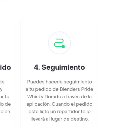
dido
4
.
Seguimiento
de
Puedes hacerle seguimiento
ky
a tu pedido de Blenders Pride
r tu
Whisky Dorado a través de la
do de
aplicación. Cuando el pedido
do en
esté listo un repartidor te lo
llevará al lugar de destino.