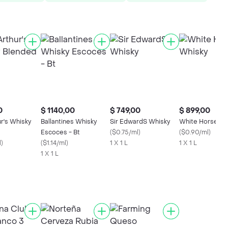
0
$ 1140,00
$ 749,00
$ 899,00
r's Whisky
Ballantines Whisky
Sir EdwardS Whisky
White Horse Wh
Escoces - Bt
(
$0.75/ml
)
(
$0.90/ml
)
l
)
(
$1.14/ml
)
1 X 1 L
1 X 1 L
1 X 1 L