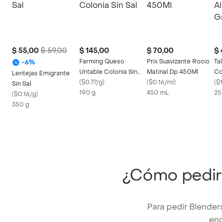
$ 55,00
$ 59,00
$ 145,00
$ 70,00
$ 
Farming Queso
Prix Suavizante Rocio
Ta
-
6
%
Untable Colonia Sin
Matinal Dp 450Ml
Co
Lentejas Emigrante
Sal
(
$0.77/g
)
(
$0.16/ml
)
Ga
(
$1
Sin Sal
190 g
450 mL
25
(
$0.16/g
)
350 g
¿Cómo pedi
Para pedir Blender
enc