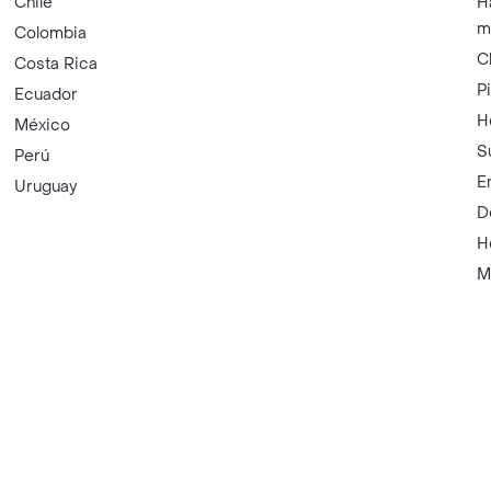
Chile
H
m
Colombia
C
Costa Rica
P
Ecuador
H
México
S
Perú
E
Uruguay
D
H
M