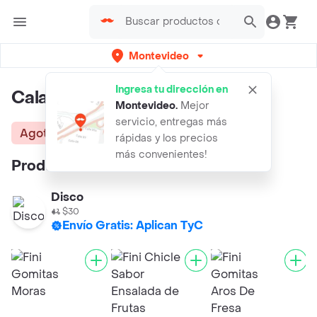
Montevideo
Ingresa tu dirección en
Calabaza Fini Surtida
Montevideo
.
Mejor
servicio, entregas más
Agotado
rápidas y los precios
más convenientes!
Productos similares:
Disco
$30
Envío Gratis: Aplican TyC