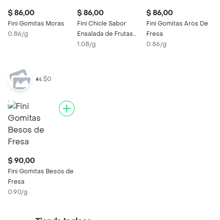
$ 86,00
$ 86,00
$ 86,00
$
Fini Gomitas Moras
Fini Chicle Sabor
Fini Gomitas Aros De
F
0.86/g
Ensalada de Frutas
Fresa
B
Surtidas
1.08/g
0.86/g
0
$0
$ 90,00
Fini Gomitas Besos de
Fresa
0.90/g