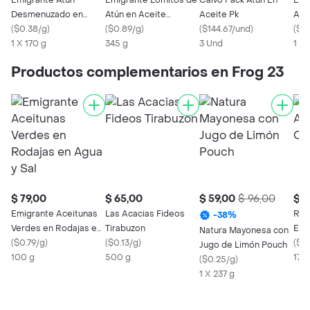
Emigrante Atún
Emigrante Lomitos de
Calvo Pack Atun En
Emi
Desmenuzado en
Atún en Aceite
Aceite Pk
Atú
Aceite
(
$0.38/g
)
Vegetal
(
$0.89/g
)
(
$144.67/und
)
(
$0
1 X 170 g
345 g
3 Und
1 X 
Productos complementarios en Frog 23
$ 79,00
$ 65,00
$ 59,00
$ 96,00
$ 1
Emigrante Aceitunas
Las Acacias Fideos
Rio 
-
38
%
Verdes en Rodajas en
Tirabuzon
En A
Natura Mayonesa con
Agua y Sal
(
$0.79/g
)
(
$0.13/g
)
(
$1.
Jugo de Limón Pouch
100 g
500 g
170
(
$0.25/g
)
1 X 237 g