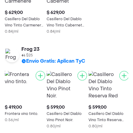
$ 629,00
$ 629,00
Casillero Del Diablo
Casillero Del Diablo
Vino Tinto Carmenere
Vino Tinto Cabernet
Bt 75 Lt
0.84/ml
Sauvignon
0.84/ml
Frog 23
$25
Envío Gratis: Aplican TyC
$ 419,00
$ 599,00
$ 599,00
$
Frontera vino tinto.
Casillero Del Diablo
Casillero Del Diablo
C
0.56/ml
Vino Pinot Noir.
Vino Tinto Reserva
V
0.80/ml
Red Blend
0.80/ml
B
0