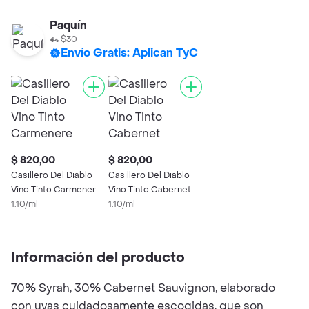
Paquín
$30
Envío Gratis: Aplican TyC
$ 820,00
$ 820,00
Casillero Del Diablo
Casillero Del Diablo
Vino Tinto Carmenere
Vino Tinto Cabernet
Bt 75 Lt
1.10/ml
Sauvignon
1.10/ml
Información del producto
70% Syrah, 30% Cabernet Sauvignon, elaborado
con uvas cuidadosamente escogidas, que son