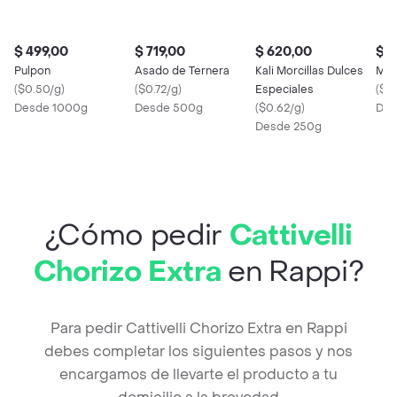
$ 499,00
$ 719,00
$ 620,00
$ 5
Pulpon
Asado de Ternera
Kali Morcillas Dulces
Mor
(
$0.50/g
)
(
$0.72/g
)
Especiales
(
$0
Desde 1000g
Desde 500g
(
$0.62/g
)
Des
Desde 250g
¿Cómo pedir
Cattivelli
Chorizo Extra
en Rappi?
Para pedir Cattivelli Chorizo Extra en Rappi
debes completar los siguientes pasos y nos
encargamos de llevarte el producto a tu