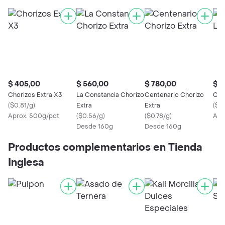
$ 405,00
$ 560,00
$ 780,00
$ 2
Chorizos Extra X3
La Constancia Chorizo
Centenario Chorizo
Catt
(
$0.81/g
)
Extra
Extra
(
$1.
Aprox. 500g/pqt
(
$0.56/g
)
(
$0.78/g
)
Apr
Desde 160g
Desde 160g
Productos complementarios en Tienda
Inglesa