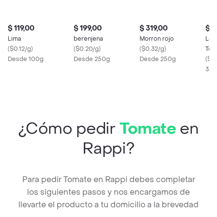
$ 119,00
$ 199,00
$ 319,00
$ 1
Lima
berenjena
Morron rojo
Los
(
$0.12/g
)
(
$0.20/g
)
(
$0.32/g
)
Tor
Desde 100g
Desde 250g
Desde 250g
(
$0
300
¿Cómo pedir
Tomate
en
Rappi?
Para pedir Tomate en Rappi debes completar
los siguientes pasos y nos encargamos de
llevarte el producto a tu domicilio a la brevedad