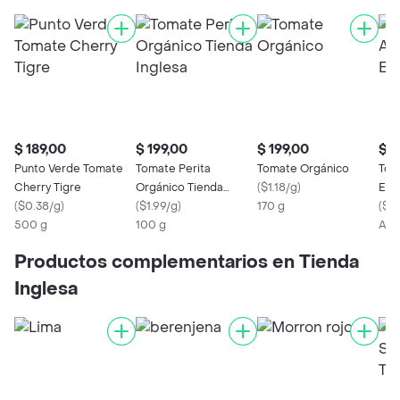
$ 189,00
$ 199,00
$ 199,00
$ 1
Punto Verde Tomate
Tomate Perita
Tomate Orgánico
Tom
Cherry Tigre
Orgánico Tienda
(
$1.18/g
)
Env
(
$0.38/g
)
Inglesa
(
$1.99/g
)
170 g
(
$0.
500 g
100 g
Apr
Productos complementarios en Tienda
Inglesa