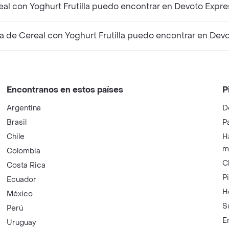
eal con Yoghurt Frutilla puedo encontrar en Devoto Expr
 de Cereal con Yoghurt Frutilla puedo encontrar en Dev
Encontranos en estos países
P
Argentina
D
Brasil
P
Chile
H
m
Colombia
C
Costa Rica
P
Ecuador
H
México
S
Perú
E
Uruguay