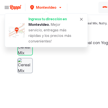
Montevideo
Ingresa tu dirección en
Búsquedas relacionadas:
Barras de cereal y granola
,
Cereal Mix
,
Nutry
,
Montevideo
.
Mejor
servicio, entregas más
Rappi
cereal mix barra de cereal con yogh
rápidas y los precios más
convenientes!