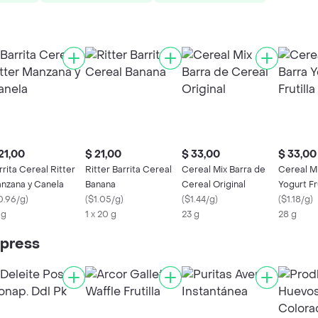
21,00
$ 21,00
$ 33,00
$ 33,00
rrita Cereal Ritter
Ritter Barrita Cereal
Cereal Mix Barra de
Cereal Mi
nzana y Canela
Banana
Cereal Original
Yogurt Fru
0.96/g
)
(
$1.05/g
)
(
$1.44/g
)
(
$1.18/g
)
 g
1 x 20 g
23 g
28 g
xpress