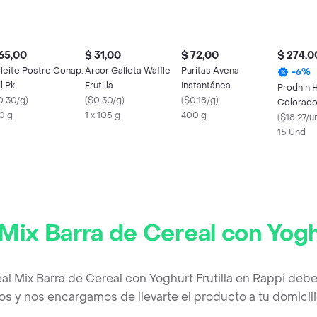
65,00
$ 31,00
$ 72,00
$ 274,0
leite Postre Conap.
Arcor Galleta Waffle
Puritas Avena
-
6
%
l Pk
Frutilla
Instantánea
Prodhin 
0.30/g
)
(
$0.30/g
)
(
$0.18/g
)
Colorad
0 g
1 x 105 g
400 g
(
$18.27/u
15 Und
Mix Barra de Cereal con Yoghu
al Mix Barra de Cereal con Yoghurt Frutilla en Rappi deb
os y nos encargamos de llevarte el producto a tu domicili