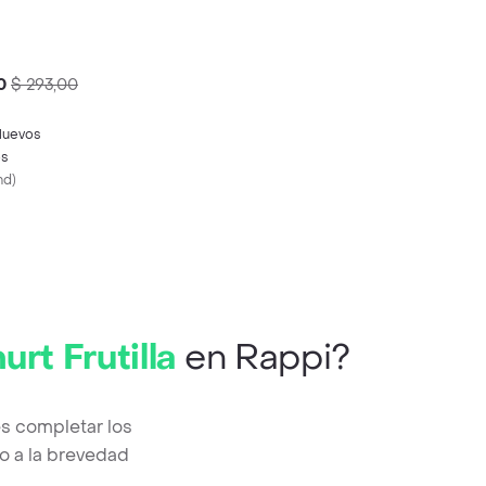
0
$ 293,00
Huevos
os
nd
)
rt Frutilla
en Rappi?
es completar los
o a la brevedad