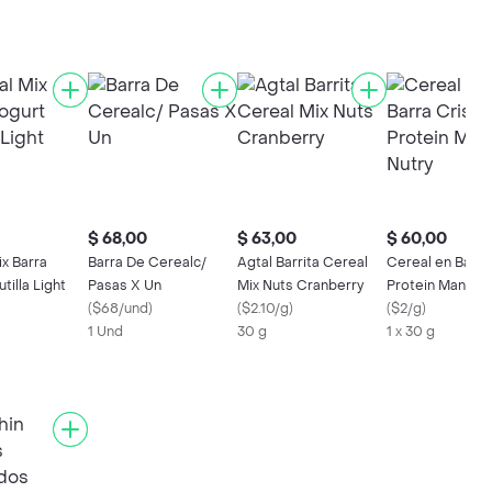
$ 68,00
$ 63,00
$ 60,00
x Barra
Barra De Cerealc/
Agtal Barrita Cereal
Cereal en Barra
tilla Light
Pasas X Un
Mix Nuts Cranberry
Protein Mani Nu
(
$68/und
)
(
$2.10/g
)
(
$2/g
)
1 Und
30 g
1 x 30 g