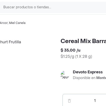
Arcor
,
Miel Canela
Cereal Mix Barra
$ 35,00
/
u
$1.25/g
(
1 X 28 g
)
Devoto Express
Disponible en
Mont
1