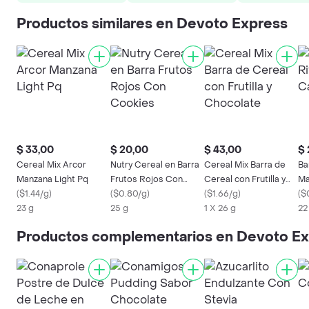
Productos similares en Devoto Express
$ 33,00
$ 20,00
$ 43,00
$ 
Cereal Mix Arcor
Nutry Cereal en Barra
Cereal Mix Barra de
Ba
Manzana Light Pq
Frutos Rojos Con
Cereal con Frutilla y
Ma
(
$1.44/g
)
Cookies
(
$0.80/g
)
Chocolate
(
$1.66/g
)
(
$
23 g
25 g
1 X 26 g
22
Productos complementarios en Devoto E