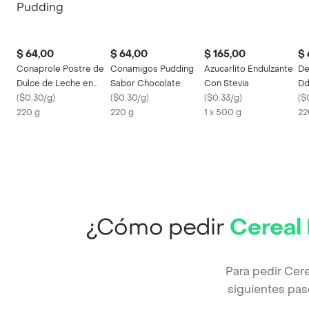
$ 64,00
$ 64,00
$ 165,00
$ 
Conaprole Postre de
Conamigos Pudding
Azucarlito Endulzante
De
Dulce de Leche en
Sabor Chocolate
Con Stevia
Dd
Pudding
(
$0.30/g
)
(
$0.30/g
)
(
$0.33/g
)
(
$
220 g
220 g
1 x 500 g
22
¿Cómo pedir
Cereal 
Para pedir Cere
siguientes pas