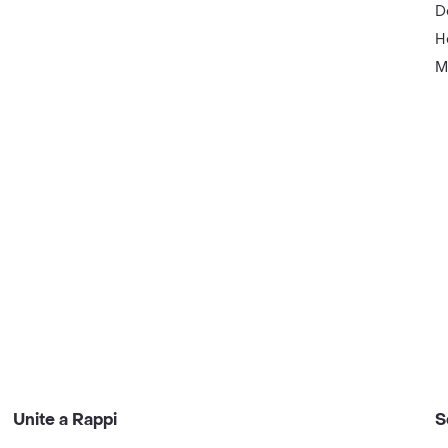
D
H
M
Unite a Rappi
S