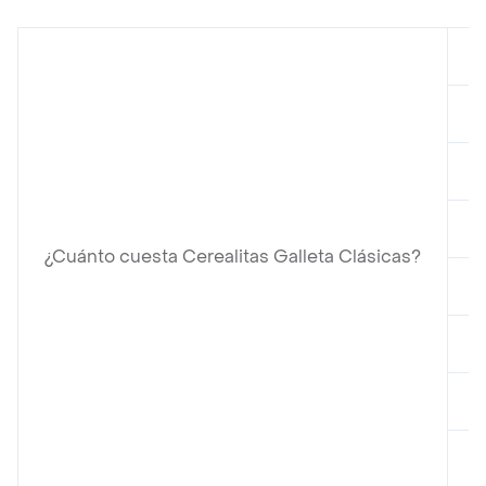
e
e
e
e
¿Cuánto cuesta Cerealitas Galleta Clásicas?
e
e
e
e