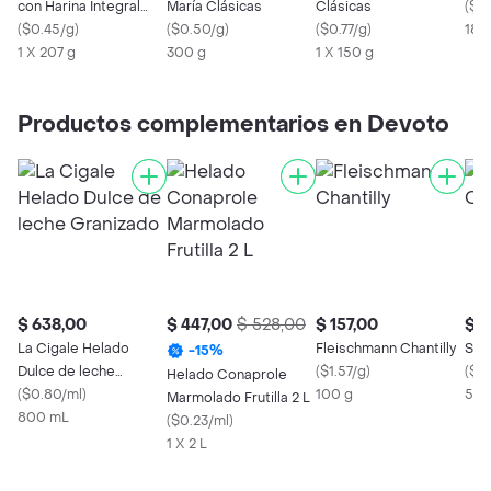
con Harina Integral
María Clásicas
Clásicas
(
$0.
Clásicas
(
$0.45/g
)
(
$0.50/g
)
(
$0.77/g
)
182
1 X 207 g
300 g
1 X 150 g
Productos complementarios en Devoto
$ 638,00
$ 447,00
$ 528,00
$ 157,00
$ 6
La Cigale Helado
Fleischmann Chantilly
Sug
-
15
%
Dulce de leche
(
$1.57/g
)
(
$1.
Helado Conaprole
Granizado
(
$0.80/ml
)
100 g
50 
Marmolado Frutilla 2 L
800 mL
(
$0.23/ml
)
1 X 2 L