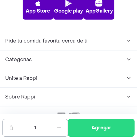
App Store
Google play
AppGallery
Pide tu comida favorita cerca de ti
Categorías
Unite a Rappi
Sobre Rappi
Facebook
Twitter
Instagram
1
Agregar
©
2026
Rappi Inc. All rights reserved.